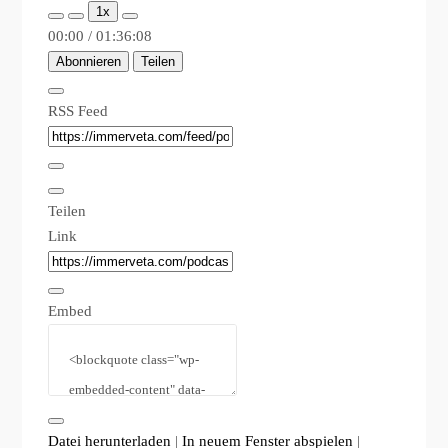
1x
00:00
/
01:36:08
Abonnieren
Teilen
RSS Feed
Teilen
Link
Embed
Datei herunterladen
|
In neuem Fenster abspielen
|