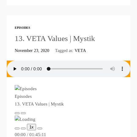
EPISODES
13. VETA Values | Mystik
November 23, 2020
Tagged as:
VETA
Episodes
13. VETA Values | Mystik
Play
Pause
Episode
Episode
1x
00:00
/
01:45:11