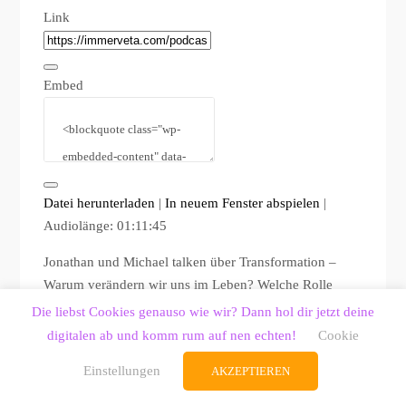
Link
Embed
Datei herunterladen
|
In neuem Fenster abspielen
|
Audiolänge: 01:11:45
Jonathan und Michael talken über Transformation –
Warum verändern wir uns im Leben? Welche Rolle
spielt Design für die gesellschaftlichen Probleme
Die liebst Cookies genauso wie wir? Dann hol dir jetzt deine
unserer Zeit? Und warum müsste Philip Amthor sich
digitalen ab und komm rum auf nen echten!
Cookie
einfach nur mal ordendlich entschuldigen? Buch…
Einstellungen
AKZEPTIEREN