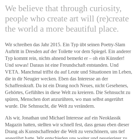
We believe that through curiosity,
people who create art will (re)create
the world a more beautiful place.
Wir schreiben das Jahr 2015. Ein Typ übt seinen Poetry-Slam
Auftritt in Dresden auf der Toilette vor dem Spiegel. Ein anderer
Typ kommt rein, nichts ahnend bemerkt er – oh ein Künstler!
Und sowas! Daraus ist eine Freundschaft entstanden. Und
VETA. Manchmal triffst du auf Leute und Situationen im Leben,
die in dir Neugier wecken. Eben das Interesse an der
Schaffenskraft. Da ist ein Drang noch Neues, nicht Gesehenes,
Gehörtes, Gefühltes in diese Welt zu kreieren. Die Sehnsucht zu
spüren, Menschen dort anzurühren, wo man selbst angerührt
wurde. Die Sehnsucht, die Welt zu verändern.
Als wir, Jonathan und Michael Interesse auf ein Neoklassik
Magazin hatten, stellten wir schnell fest, dass genau eben dieser
Drang als Kunstschaffender die Welt zu verschönern, uns tief
angerührt hatte. Wir entschieden uns weiter und neugieriger zu