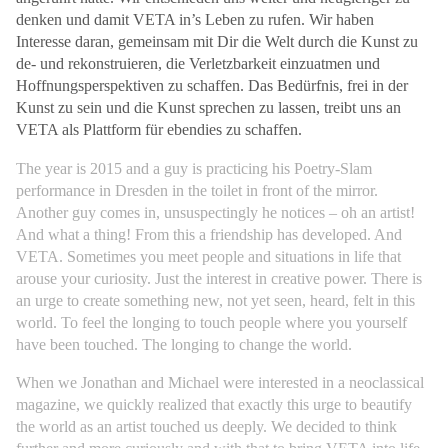
denken und damit VETA in’s Leben zu rufen. Wir haben
Interesse daran, gemeinsam mit Dir die Welt durch die Kunst zu
de- und rekonstruieren, die Verletzbarkeit einzuatmen und
Hoffnungsperspektiven zu schaffen. Das Bedürfnis, frei in der
Kunst zu sein und die Kunst sprechen zu lassen, treibt uns an
VETA als Plattform für ebendies zu schaffen.
The year is 2015 and a guy is practicing his Poetry-Slam
performance in Dresden in the toilet in front of the mirror.
Another guy comes in, unsuspectingly he notices – oh an artist!
And what a thing! From this a friendship has developed. And
VETA. Sometimes you meet people and situations in life that
arouse your curiosity.
Just the interest in creative power. There is
an urge to create something new, not yet seen, heard, felt in this
world. To feel the longing to touch people where you yourself
have been touched. The longing to change the world.
When we Jonathan and Michael were interested in a neoclassical
magazine, we quickly realized that exactly this urge to beautify
the world as an artist touched us deeply. We decided to think